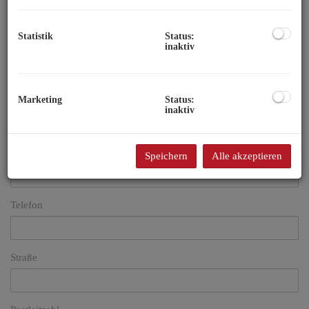
Beratungsgespräch.
Statistik
Status:
inaktiv
E-Mail
Vorname
Marketing
Status:
inaktiv
Nachname
Speichern
Alle akzeptieren
Telefon
Straße