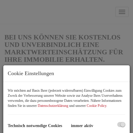
Navi
BEI UNS KÖNNEN SIE KOSTENLOS
UND UNVERBINDLICH EINE
MARKTWERTEINSCHÄTZUNG FÜR
IHRE IMMOBILIE ERHALTEN.
Wir beraten Sie zum Thema Marktwert - also dem erzielbaren
Cookie Einstellungen
Verkaufspreis.
Professionell und auf Augenhöhe unterstützen wir Sie auch sehr
Wir möchten auf Basis Ihrer (jederzeit widerrufbaren) Einwilligung Cookies zum
gerne bei der Vermarktung und finden für Sie den passenden
Zweck der Verbesserung unserer Website sowie zur Analyse Ihres Userverhaltens
Käufer.
verwenden, die dazu personenbezogene Daten verarbeiten. Nähere Informationen
finden Sie in unserer
Datenschutzerklärung
und unserer
Cookie Policy
.
Wenn Sie in unser untenstehendes Kontaktformular Ihre
persönlichen Daten eintragen,
melden wir uns gerne bei Ihnen
!
Falls Sie lieber gleich mit uns sprechen möchten, rufen Sie uns
Technisch notwendige Cookies
immer aktiv
doch einfach an und vereinbaren Sie so ein unverbindliches