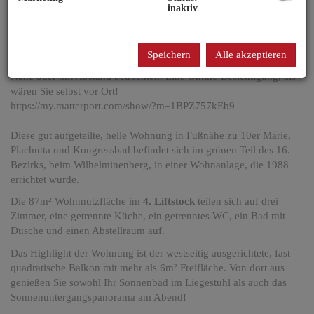
Sehen Sie sich auch den virtuellen
Rundgang durch die
inaktiv
Immobilie
an! Entweder mit dem Button auf der Inseratenseite
oder kopieren Sie untenstehenden Link in Ihren Browser. Sie
können so ganz bequem mit Ihrem PC oder genauso auch mit dem
Speichern
Alle akzeptieren
Handy durch alle Räume wandern und jede Einzelheit von der
Nähe oder mit Abstand betrachten. Eine Online-Besichtigung, als
wären Sie selbst vor Ort!
https://my.matterport.com/show/?m=1BPZ757kEb9
Diese gut aufgeteilte, helle Wohnung in Fußnähe zu 10er Marie,
Plachutta und Kongressbad befindet sich im grünen Teil des 16.
Bezirks, beim Wilhelminenberg, in einer Wohnanlage, die 1988
errichtet wurde.
Die 87m² Wohnnutzfläche im
4. Liftstock
teilen sich auf drei
Zimmer, eine getrennte Küche, ein getrenntes WC, ein Bad mit
Dusche und einen Abstellraum auf.
Das Highlight der Wohnung ist der westseitig ausgerichtete, fast
quadratische Balkon mit mehr als 6m² Freifläche. Von dort aus
genießen Sie sowohl Ihr Sonnenbad im Liegestuhl als auch das
Sonnenuntergangspanorama am Abend!