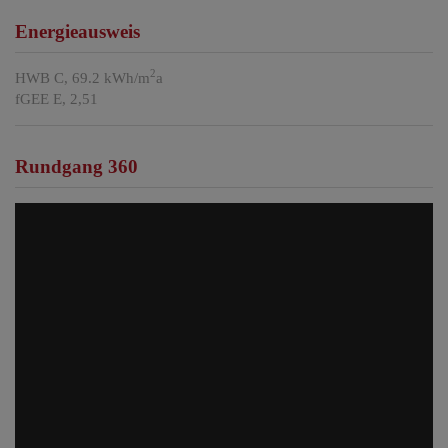
Energieausweis
2
HWB
C, 69.2 kWh/m
a
fGEE
E, 2,51
Rundgang 360