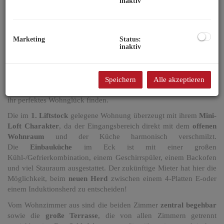
inaktiv
In einem kleinen, gepflegten Wohnhaus in der Kutschkergasse
gelangt diese
helle 3-Zimmer Wohnung
mit
großer Terrasse
ab
Dezember zur Vermietung.
Marketing
Status:
inaktiv
Die Wohnung besticht auf Anhieb mit dem
offenen Wohngefühl
aufgrund des
einzigartigen Grundrisses
sowie der
absoluten
Ruhelage
in einer
Topgegend
beim Kutschkermarkt!
Urbane
Lebensqualität pur!
Hier werden
Singles oder Paare
, die ein
Speichern
Alle akzeptieren
ruhiges und dennoch Zentrum nahes Zuhause suchen, sicherlich
ihr perfektes Wohnglück finden.
Die im
1. Liftstock
gelegene Wohnung überzeugt mit ihrem
Mini-
Loft Charakter
, da der Eingangsbereich direkt mit dem
offenen
Wohnraum
und der Küche harmonisch verschmilzt.
Die
Einbauküche
im Eck ist mit einer großen
Kühl-/Gefrierkombination, einem Geschirrspüler, einem Backofen
und viel Stauraum ausgestattet. Der zukünftige Mieter hat hier die
Möglichkeit, beim
neuen Herd
zwischen einem 4-Platten E-oder
einem Induktionsherd zu entscheiden!
Vom Wohnzimmer aus sind die beiden Zimmer
zentral begehbar
sowie die
große Terrasse
, die von allen Zimmern getrennt