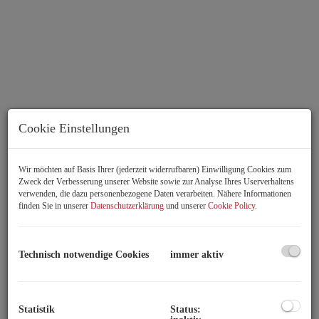
Cookie Einstellungen
Wir möchten auf Basis Ihrer (jederzeit widerrufbaren) Einwilligung Cookies zum
Wohnraum
Zweck der Verbesserung unserer Website sowie zur Analyse Ihres Userverhaltens
verwenden, die dazu personenbezogene Daten verarbeiten. Nähere Informationen
finden Sie in unserer
Datenschutzerklärung
und unserer
Cookie Policy
.
Technisch notwendige Cookies
immer aktiv
Beschreibung
Charmante Stadtwohnung in Ruhelage & doch inmitten des
Statistik
Status:
bunten Markttreibens beim Kutschkermarkt!