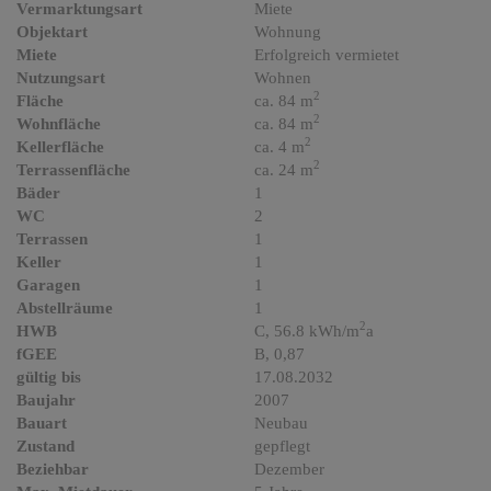
Vermarktungsart
Miete
Objektart
Wohnung
Miete
Erfolgreich vermietet
Nutzungsart
Wohnen
2
Fläche
ca. 84 m
2
Wohnfläche
ca. 84 m
2
Kellerfläche
ca. 4 m
2
Terrassenfläche
ca. 24 m
Bäder
1
WC
2
Terrassen
1
Keller
1
Garagen
1
Abstellräume
1
2
HWB
C, 56.8 kWh/m
a
fGEE
B, 0,87
gültig bis
17.08.2032
Baujahr
2007
Bauart
Neubau
Zustand
gepflegt
Beziehbar
Dezember