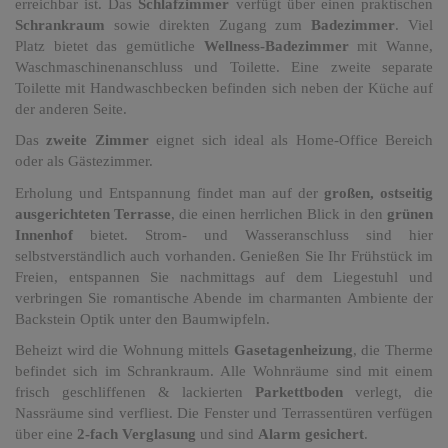
erreichbar ist. Das
Schlafzimmer
verfügt über einen praktischen
Schrankraum
sowie direkten Zugang zum
Badezimmer
. Viel
Platz bietet das gemütliche
Wellness-Badezimmer
mit Wanne,
Waschmaschinenanschluss und Toilette. Eine zweite separate
Toilette mit Handwaschbecken befinden sich neben der Küche auf
der anderen Seite.
Das
zweite Zimmer
eignet sich ideal als Home-Office Bereich
oder als Gästezimmer.
Erholung und Entspannung findet man auf der
großen, ostseitig
ausgerichteten Terrasse
, die einen herrlichen Blick in den
grünen
Innenhof
bietet. Strom- und Wasseranschluss sind hier
selbstverständlich auch vorhanden. Genießen Sie Ihr Frühstück im
Freien, entspannen Sie nachmittags auf dem Liegestuhl und
verbringen Sie romantische Abende im charmanten Ambiente der
Backstein Optik unter den Baumwipfeln.
Beheizt wird die Wohnung mittels
Gasetagenheizung
, die Therme
befindet sich im Schrankraum. Alle Wohnräume sind mit einem
frisch geschliffenen & lackierten
Parkettboden
verlegt, die
Nassräume sind verfliest. Die Fenster und Terrassentüren verfügen
über eine
2-fach Verglasung
und sind
Alarm gesichert
.