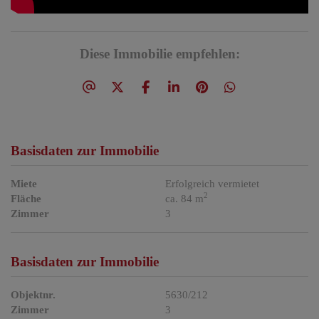
Diese Immobilie empfehlen:
Basisdaten zur Immobilie
Miete
Erfolgreich vermietet
2
Fläche
ca. 84 m
Zimmer
3
Basisdaten zur Immobilie
Objektnr.
5630/212
Zimmer
3