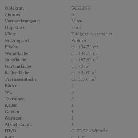
Objektnr.
5630/243
Zimmer
6
Vermarktungsart
Miete
Objektart
Haus
Miete
Erfolgreich vermietet
Nutzungsart
Wohnen
2
Fläche
ca. 134,73 m
2
Wohnfläche
ca. 134,73 m
2
Nutzfläche
ca. 187,82 m
2
Gartenfläche
ca. 70 m
2
Kellerfläche
ca. 53,09 m
2
Terrassenfläche
ca. 37,67 m
Bäder
2
WC
3
Terrassen
2
Keller
1
Gärten
1
Garagen
1
Abstellräume
1
2
HWB
C, 55.52 kWh/m
a
fGEE
C, 1,05