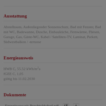
Ausstattung
Abstellraum
Außenliegender Sonnenschutz
Bad mit Fenster
Bad
mit WC
Badewanne
Dusche
Einbauküche
Fernwärme
Fliesen
Garage
Gas
Gäste-WC
Kabel / Satelliten-TV
Laminat
Parkett
Südwestbalkon / -terrasse
Energieausweis
2
HWB
C, 55.52 kWh/m
a
fGEE
C, 1,05
gültig bis
11.02.2030
Dokumente
Energieausweis Perchtoldsdorf.pdf