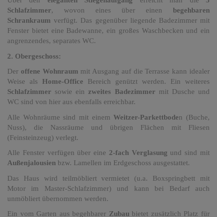
Über den
eleganten Stiegenaufgang
erreicht man die
3
Schlafzimmer
, wovon eines über einen
begehbaren
Schrankraum
verfügt. Das gegenüber liegende Badezimmer mit
Fenster bietet eine Badewanne, ein großes Waschbecken und ein
angrenzendes, separates WC.
2. Obergeschoss:
Der
offene Wohnraum
mit Ausgang auf die Terrasse kann idealer
Weise als
Home-Office
Bereich genützt werden. Ein weiteres
Schlafzimmer
sowie ein
zweites Badezimmer
mit Dusche und
WC sind von hier aus ebenfalls erreichbar.
Alle Wohnräume sind mit einem
Weitzer-Parkettbode
n (Buche,
Nuss), die Nassräume und übrigen Flächen mit Fliesen
(Feinsteinzeug) verlegt.
Alle Fenster verfügen über eine
2-fach Verglasung
und sind mit
Außenjalousien
bzw. Lamellen im Erdgeschoss ausgestattet.
Das Haus wird teilmöbliert vermietet (u.a. Boxspringbett mit
Motor im Master-Schlafzimmer) und kann bei Bedarf auch
unmöbliert übernommen werden.
Ein vom Garten aus begehbarer
Zubau
bietet zusätzlich Platz für