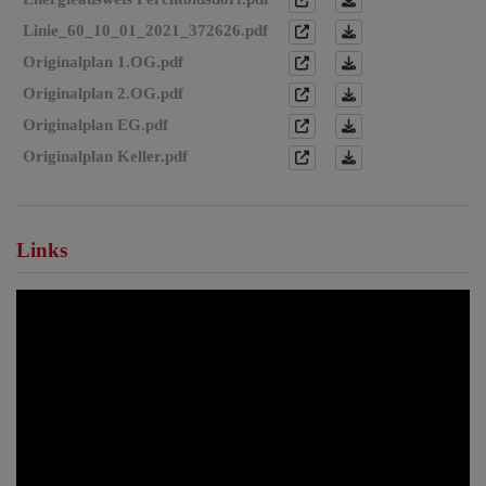
Linie_60_10_01_2021_372626.pdf
Originalplan 1.OG.pdf
Originalplan 2.OG.pdf
Originalplan EG.pdf
Originalplan Keller.pdf
Links