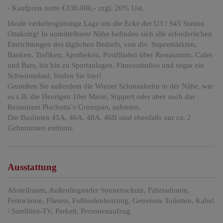
- Kaufpreis netto €330.000,- zzgl. 20% Ust.
Ideale verkehrsgünstige Lage um die Ecke der U3 / S45 Station
Ottakring! In unmittelbarer Nähe befinden sich alle erforderlichen
Einrichtungen des täglichen Bedarfs, von div. Supermärkten,
Banken, Trafiken, Apotheken, Postfilialen über Restaurants, Cafes
und Bars, bis hin zu Sportanlagen, Fitnessstudios und sogar ein
Schwimmbad, finden Sie hier!
Genießen Sie außerdem die Wiener Schmankelrn in der Nähe, wie
es z.B. die Heurigen 10er Marie, Stippert oder aber auch das
Restaurant Plachutta`s Grünspan, anbieten.
Die Buslinien 45A, 46A, 48A, 46B sind ebenfalls nur ca. 2
Gehminuten entfernt.
Ausstattung
Abstellraum
Außenliegender Sonnenschutz
Fahrradraum
Fernwärme
Fliesen
Fußbodenheizung
Getrennte Toiletten
Kabel
/ Satelliten-TV
Parkett
Personenaufzug