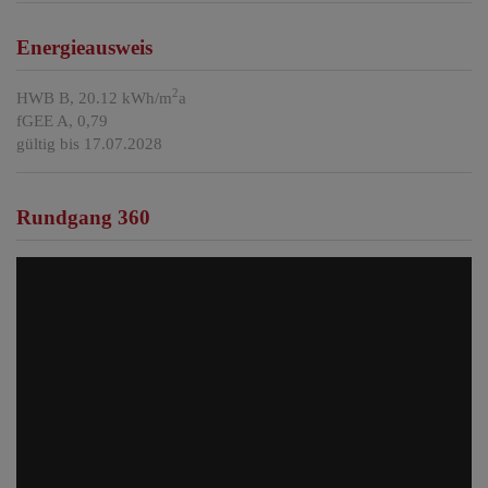
Energieausweis
2
HWB
B, 20.12 kWh/m
a
fGEE
A, 0,79
gültig bis
17.07.2028
Rundgang 360