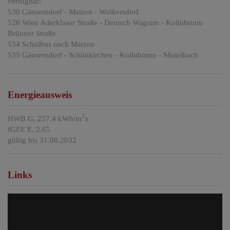
verfügbar:
530 Gänserndorf - Matzen - Wolkersdorf
520 Wien Aderklaaer Straße - Deutsch Wagram - Kollnbrunn
Brünner Straße
534 Schulbus nach Matzen
535 Gänserndorf - Schönkirchen - Kollnbrunn - Mistelbach
Energieausweis
2
HWB
G, 257.4 kWh/m
a
fGEE
E, 2,65
gültig bis
31.08.2032
Links