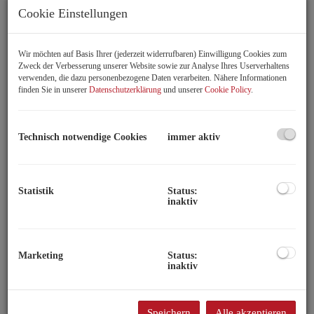
Cookie Einstellungen
Wir möchten auf Basis Ihrer (jederzeit widerrufbaren) Einwilligung Cookies zum
Zweck der Verbesserung unserer Website sowie zur Analyse Ihres Userverhaltens
verwenden, die dazu personenbezogene Daten verarbeiten. Nähere Informationen
finden Sie in unserer
Datenschutzerklärung
und unserer
Cookie Policy
.
Technisch notwendige Cookies
immer aktiv
Statistik
Status:
inaktiv
Beschreibung
Die wichtigsten Informationen auf den ersten Blick:
Marketing
Status:
inaktiv
großes Grundstück mit 701m2 (lt. Grundbuch)
Bauland Agrar
großes Potential
Speichern
Alle akzeptieren