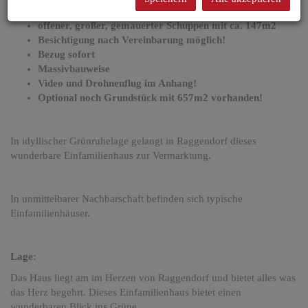
rund 133m2 Wohnnutzfläche
offener, großer, gemauerter Schuppen mit ca. 147m2
Besichtigung nach Vereinbarung möglich!
Bezug sofort
Massivbauweise
Video und Drohnenflug im Anhang!
Optional noch Grundstück mit 657m2 vorhanden!
In idyllischer Grünruhelage gelangt in Raggendorf dieses
wunderbare Einfamilienhaus zur Vermarktung.
In unmittelbarer Nachbarschaft befinden sich typische
Einfamilienhäuser.
Lage:
Das Haus liegt am im Herzen von Raggendorf und bietet alles was
das Herz begehrt. Dieses Einfamilienhaus bietet einen
wunderbaren Blick ins Grüne.