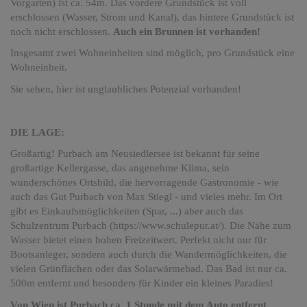
Vorgarten) ist ca. 54m. Das vordere Grundstück ist voll
erschlossen (Wasser, Strom und Kanal), das hintere Grundstück ist
noch nicht erschlossen.
Auch ein Brunnen ist vorhanden!
Insgesamt zwei Wohneinheiten sind möglich, pro Grundstück eine
Wohneinheit.
Sie sehen, hier ist unglaubliches Potenzial vorhanden!
DIE LAGE:
Großartig! Purbach am Neusiedlersee ist bekannt für seine
großartige Kellergasse, das angenehme Klima, sein
wunderschönes Ortsbild, die hervorragende Gastronomie - wie
auch das Gut Purbach von Max Stiegl - und vieles mehr. Im Ort
gibt es Einkaufsmöglichkeiten (Spar, ...) aber auch das
Schulzentrum Purbach (https://www.schulepur.at/). Die Nähe zum
Wasser bietet einen hohen Freizeitwert. Perfekt nicht nur für
Bootsanleger, sondern auch durch die Wandermöglichkeiten, die
vielen Grünflächen oder das Solarwärmebad. Das Bad ist nur ca.
500m entfernt und besonders für Kinder ein kleines Paradies!
Von Wien ist Purbach ca. 1 Stunde mit dem Auto entfernt.