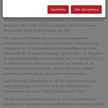
Im geschichtsträchtigen und begehrten Purbach am Neusiedlersee
steht dieses sanierungsbedürftige Haus auf einem
Speichern
Alle akzeptieren
beeindruckenden, großen, ruhigen und grünen Grundstück mit
einer Fläche von ca. 946m² zum Verkauf. Für viele Wiener ist
Purbach ein Naherholungsgebiet (Segler und Wassersportler haben
ihre Boote hier). Nahe dem Haus befindet sich die 3km lange
Wasserstraße (auch Schilflehrpfad) zum See.
Die Liegenschaft besteht aus zwei zusammenhängenden
Grundstücken. Auf dem vorderen Grundstück befindet sich ein
Altbestand, der sich mit seiner geschlossenen Bauweise in die
Häuserzeile der Fischergasse einfügt. Das alte Haus mit Vorgarten
ist sanierungsbedürftig und ausbaufähig, hat eine Wohnfläche von
ca. 48m² plus einen Anbau mit ca. 20m² und könnte z.B. als
Wochenendhaus genutzt werden. Bis zu 35% der ca. 469m²
großen Grundstücksfläche dürfen hier verbaut werden.
Auch das hintere Grundstück (ca. 477m²) darf bebaut werden,
unter Ausnutzung von 35% bis 40% der Fläche und einer
Gebäudehöhe von max. 5,90m (Firsthöhe max. 10m).
Die Breite des Grundstücks beträgt ca. 15m an der Straße, die
gesamte Tiefe der beiden zusammenliegenden Grundstücke (ohne