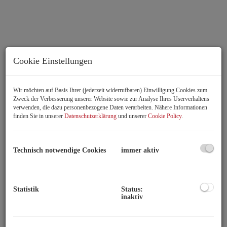
Cookie Einstellungen
Wir möchten auf Basis Ihrer (jederzeit widerrufbaren) Einwilligung Cookies zum
Zweck der Verbesserung unserer Website sowie zur Analyse Ihres Userverhaltens
verwenden, die dazu personenbezogene Daten verarbeiten. Nähere Informationen
Wohnraum
finden Sie in unserer
Datenschutzerklärung
und unserer
Cookie Policy
.
Technisch notwendige Cookies
immer aktiv
Rundgang durch die Immobilie
Statistik
Status:
Beschreibung
inaktiv
Die Adresse: Goldschlagstraße 112, 1150 Wien