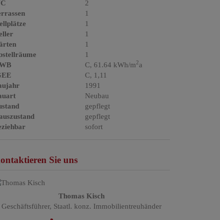
C
2
errassen
1
ellplätze
1
ller
1
ärten
1
bstellräume
1
2
WB
C, 61.64 kWh/m
a
GEE
C, 1,11
aujahr
1991
auart
Neubau
ustand
gepflegt
auszustand
gepflegt
eziehbar
sofort
ontaktieren Sie uns
Thomas Kisch
Geschäftsführer, Staatl. konz. Immobilientreuhänder