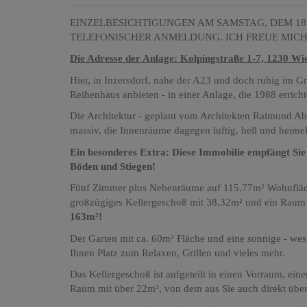
EINZELBESICHTIGUNGEN AM SAMSTAG, DEM 18
TELEFONISCHER ANMELDUNG. ICH FREUE MICH 
Die Adresse der Anlage: Kolpingstraße 1-7, 1230 Wi
Hier, in Inzersdorf, nahe der A23 und doch ruhig im G
Reihenhaus anbieten - in einer Anlage, die 1988 errich
Die Architektur - geplant vom Architekten Raimund Abra
massiv, die Innenräume dagegen luftig, hell und heime
Ein besonderes Extra: Diese Immobilie empfängt Sie 
Böden und Stiegen!
Fünf Zimmer plus Nebenräume auf 115,77m² Wohnfläc
großzügiges Kellergeschoß mit 38,32m² und ein Raum
163m²!
Der Garten mit ca. 60m² Fläche und eine sonnige - west
Ihnen Platz zum Relaxen, Grillen und vieles mehr.
Das Kellergeschoß ist aufgeteilt in einen Vorraum, ein
Raum mit über 22m², von dem aus Sie auch direkt über