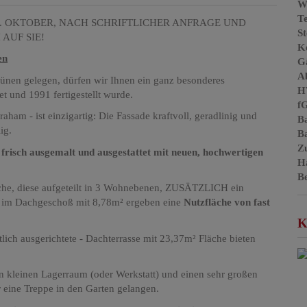
W
T
. OKTOBER, NACH SCHRIFTLICHER ANFRAGE UND
St
AUF SIE!
Ke
en
G
A
rünen gelegen, dürfen wir Ihnen ein ganz besonderes
H
tet und 1991 fertigestellt wurde.
f
ham - ist einzigartig: Die Fassade kraftvoll, geradlinig und
B
lig.
B
Z
frisch ausgemalt und ausgestattet mit neuen, hochwertigen
H
B
he, diese aufgeteilt in 3 Wohnebenen, ZUSÄTZLICH ein
 im Dachgeschoß mit 8,78m² ergeben eine
Nutzfläche von fast
K
lich ausgerichtete - Dachterrasse mit 23,37m² Fläche bieten
en kleinen Lagerraum (oder Werkstatt) und einen sehr großen
 eine Treppe in den Garten gelangen.