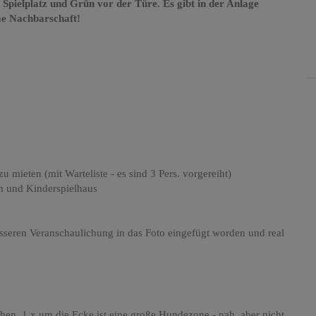
t Spielplatz und Grün vor der Türe. Es gibt in der Anlage
me Nachbarschaft!
zu mieten (mit Warteliste - es sind 3 Pers. vorgereiht)
m und Kinderspielhaus
sseren Veranschaulichung in das Foto eingefügt worden und real
chen, 1 x um die Ecke ist eine große Hundezone - nah, aber nicht