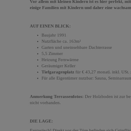
Vor allem mit kleinen Kindern ist es hier perfekt, mi
einige Familien mit Kindern und daher eine wachsa
AUF EINEN BLICK:
Baujahr 1991
Nutzfläche ca. 163m²
Garten und uneinsehbare Dachterrasse
5,5 Zimmer
Heizung Fernwärme
Geräumiger Keller
Tiefgaragenplatz
für € 43,27 monatl. inkl. USt. 
Für alle Eigentümer nutzbar: Sauna, Seminarrau
Anmerkung Terrassenfotos:
Der Holzboden ist zur be
nicht vorhanden.
DIE LAGE:
Fantastisch! Direkt vor der Türe befinden sich Grünflä