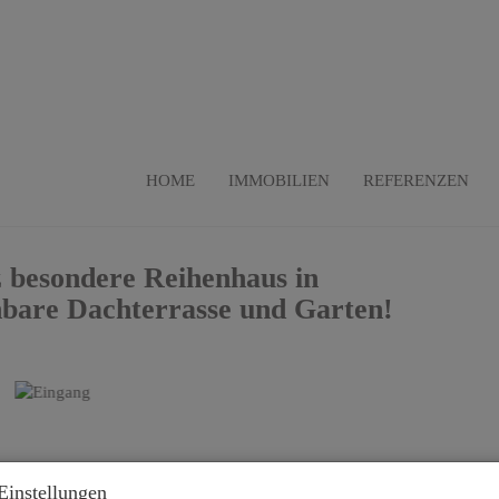
HOME
IMMOBILIEN
REFERENZEN
z besondere Reihenhaus in
hbare Dachterrasse und Garten!
B
Einstellungen