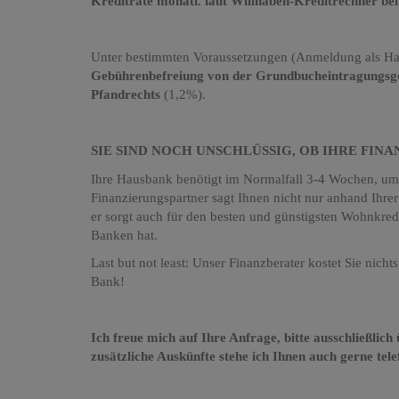
Kreditrate monatl. laut Willhaben-Kreditrechner bei
Unter bestimmten Voraussetzungen (Anmeldung als Haup
Gebührenbefreiung von der Grundbucheintragungs
Pfandrechts
(1,2%).
SIE SIND NOCH UNSCHLÜSSIG, OB IHRE FIN
Ihre Hausbank benötigt im Normalfall 3-4 Wochen, um I
Finanzierungspartner sagt Ihnen nicht nur anhand Ihrer
er sorgt auch für den besten und günstigsten Wohnkred
Banken hat.
Last but not least: Unser Finanzberater kostet Sie nic
Bank!
Ich freue mich auf Ihre Anfrage, bitte ausschließlic
zusätzliche Auskünfte stehe ich Ihnen auch gerne tel