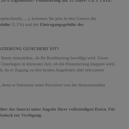
 20% Eigenmittel / Finanzierung auf 35 Jahre: Ca. € 1.614,-
twohnsitz, ...), kommen Sie jetzt in den Genuss der
gebühr
(1,1%) und der
Eintragungsgebühr des
ANZIERUNG GESICHERT IST?
hnen mitzuteilen, ob Ihr Kreditantrag bewilligt wird. Unser
 Unterlagen in kürzester Zeit, ob die Finanzierung klappen wird,
it, da er Zugang zu den besten Angeboten aller relevanten
hts, denn er bekommt seine Provision von der finanzierenden
h über das Inserat unter Angabe Ihrer vollständigen Daten. Für
efonisch zur Verfügung.