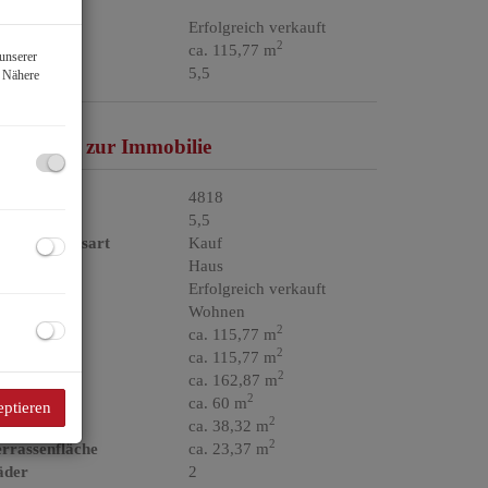
aufpreis
Erfolgreich verkauft
2
läche
ca. 115,77 m
unserer
immer
5,5
. Nähere
asisdaten zur Immobilie
jektnr.
4818
immer
5,5
ermarktungsart
Kauf
bjektart
Haus
aufpreis
Erfolgreich verkauft
utzungsart
Wohnen
2
läche
ca. 115,77 m
2
ohnfläche
ca. 115,77 m
2
tzfläche
ca. 162,87 m
2
artenfläche
ca. 60 m
eptieren
2
llerfläche
ca. 38,32 m
2
rrassenfläche
ca. 23,37 m
äder
2