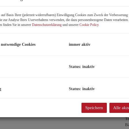
K
F
auf Basis Ihrer (jederzeit widerrufbaren) Einwilligung Cookies zum Zweck der Verbesserung 
Z
e zur Analyse Ihres Userverhaltens verwenden, die dazu personenbezogene Daten verarbeiten
n finden Sie in unserer
Datenschutzerklärung
und unserer
Cookie Policy
.
B
 notwendige Cookies
immer aktiv
Ob
Z
V
Status: inaktiv
O
K
N
F
g
Status: inaktiv
Eingang
W
Nu
G
Speichern
Alle akz
Ke
Te
B