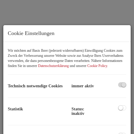
Cookie Einstellungen
Wir möchten auf Basis Ihrer (jederzeit widerrufbaren) Einwilligung Cookies zum
Zweck der Verbesserung unserer Website sowie zur Analyse Ihres Userverhaltens
Hausansicht Gartengasse/Sackgasse
verwenden, die dazu personenbezogene Daten verarbeiten. Nähere Informationen
finden Sie in unserer
Datenschutzerklärung
und unserer
Cookie Policy
.
Technisch notwendige Cookies
immer aktiv
Beschreibung
Die Adresse: Gartengasse 14-16/Sackgasse 8, 2500 Baden
Statistik
Status:
inaktiv
Hier wartet viel (lohnenswerte) Arbeit auf Sie!
Dieses Juwel in der Gartengasse wartet darauf, geschliffen und
poliert zu werden, um wieder das stolze Badener Landhaus zu