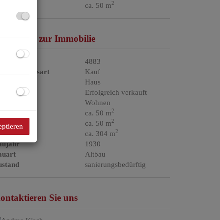
2
läche
ca. 50 m
asisdaten zur Immobilie
jektnr.
4883
ermarktungsart
Kauf
bjektart
Haus
aufpreis
Erfolgreich verkauft
utzungsart
Wohnen
2
läche
ca. 50 m
2
ohnfläche
ca. 50 m
eptieren
2
rundfläche
ca. 304 m
aujahr
1930
auart
Altbau
ustand
sanierungsbedürftig
ontaktieren Sie uns