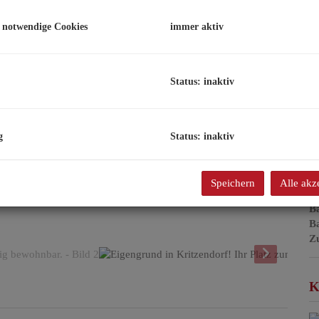
F
 notwendige Cookies
immer aktiv
B
Status: inaktiv
Ob
V
O
K
g
Status: inaktiv
N
F
W
Speichern
Alle akz
G
B
B
Z
K