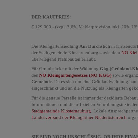
DER KAUFPREIS:
€ 129.000.- (zzgl. 3,6% Maklerprovision inkl. 20% USt
Die Kleingartensiedlung
Am Durchstich
in Kritzendorf
der Stadtgemeinde Klosterneuburg sowie dem
NÖ Klei
überwiegend Pfahlbauten erlaubt.
Für Grundstücke mit der Widmung
Gkg (Grünland-Kle
des
NÖ Kleingartengesetzes (NÖ KGG)
sowie ergänz
Gemeinde
. Da es sich um eine Grünlandwidmung hande
eingeschränkt und an die Nutzung als Kleingarten geko
Für die genaue Parzelle ist immer der dezidierte Beb
Informationen und die offiziellen Verordnungstexte der 
Stadtgemeinde Klosterneuburg
. Lokale Ansprechpartne
Landesverband der Kleingärtner Niederösterreich
organi
SIE SIND NOCH UNSCHLÜSSIG, OB IHRE FIN