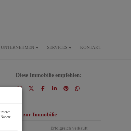
UNTERNEHMEN
SERVICES
KONTAKT
Diese Immobilie empfehlen:
unserer
asisdaten zur Immobilie
. Nähere
aufpreis
Erfolgreich verkauft