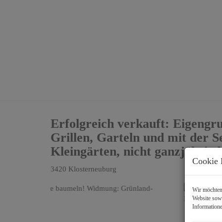
Erfolgreich verkauft: Eigengr
Grillen, Garteln und mit der
Kleingärten, nicht ganzjährig
Cookie 
3420 Klosterneuburg
Wir möchten 
Website sowi
Informatione