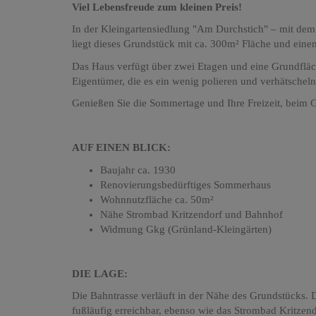
Viel Lebensfreude zum kleinen Preis!
In der Kleingartensiedlung "Am Durchstich" – mit dem
liegt dieses Grundstück mit ca. 300m² Fläche und ei
Das Haus verfügt über zwei Etagen und eine Grundfläche
Eigentümer, die es ein wenig polieren und verhätscheln
Genießen Sie die Sommertage und Ihre Freizeit, beim Gr
AUF EINEN BLICK:
Baujahr ca. 1930
Renovierungsbedürftiges Sommerhaus
Wohnnutzfläche ca. 50m²
Nähe Strombad Kritzendorf und Bahnhof
Widmung Gkg (Grünland-Kleingärten)
DIE LAGE:
Die Bahntrasse verläuft in der Nähe des Grundstücks. D
fußläufig erreichbar, ebenso wie das Strombad Kritzend