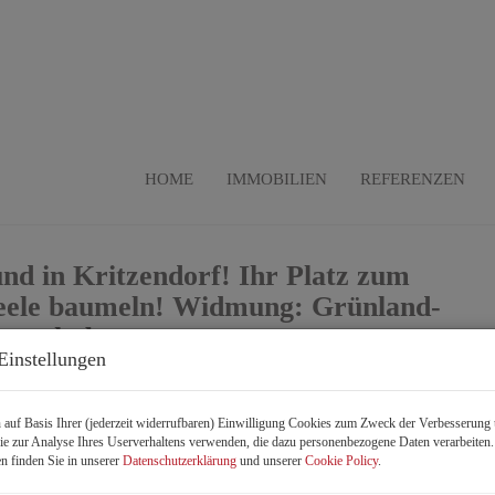
HOME
IMMOBILIEN
REFERENZEN
und in Kritzendorf! Ihr Platz zum
 Seele baumeln! Widmung: Grünland-
 bewohnbar.
Einstellungen
auf Basis Ihrer (jederzeit widerrufbaren) Einwilligung Cookies zum Zweck der Verbesserung 
B
e zur Analyse Ihres Userverhaltens verwenden, die dazu personenbezogene Daten verarbeiten
n finden Sie in unserer
Datenschutzerklärung
und unserer
Cookie Policy
.
K