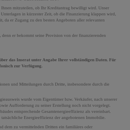
hnen mitzuteilen, ob Ihr Kreditantrag bewilligt wird. Unser
 Unterlagen in kürzester Zeit, ob die Finanzierung klappen wird,
it, da er Zugang zu den besten Angeboten aller relevanten
hts, denn er bekommt seine Provision von der finanzierenden
h über das Inserat unter Angabe Ihrer vollständigen Daten. Für
efonisch zur Verfügung.
nen und Mitteilungen durch Dritte, insbesondere durch die
gieausweis wurde vom Eigentümer bzw. Verkäufer, nach unserer
sowie Aufforderung zu seiner Erstellung noch nicht vorgelegt.
ebäudes entsprechende Gesamtenergieeffizienz als vereinbart.
tatsächliche Energieeffizienz der angebotenen Immobilie.
d dem zu vermittelnden Dritten ein familiäres oder