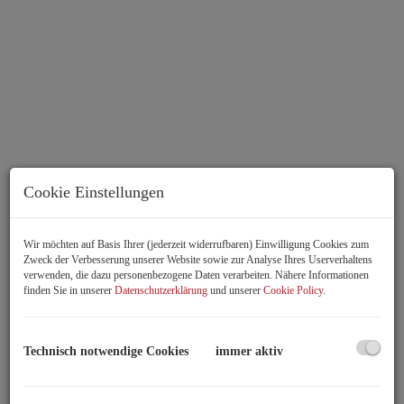
Cookie Einstellungen
Wir möchten auf Basis Ihrer (jederzeit widerrufbaren) Einwilligung Cookies zum
Zweck der Verbesserung unserer Website sowie zur Analyse Ihres Userverhaltens
verwenden, die dazu personenbezogene Daten verarbeiten. Nähere Informationen
Rundgang durch die Wohnung
finden Sie in unserer
Datenschutzerklärung
und unserer
Cookie Policy
.
Beschreibung
Technisch notwendige Cookies
immer aktiv
Die Adresse: Prager Straße 42, 1210 Wien
Diese wunderbare Wohnung
im 1. Liftstock
eines Wohnhauses