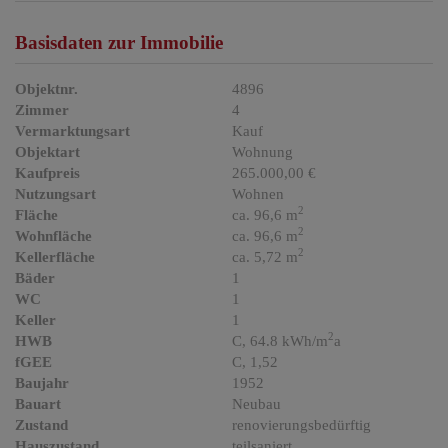
Basisdaten zur Immobilie
Objektnr.
4896
Zimmer
4
Vermarktungsart
Kauf
Objektart
Wohnung
Kaufpreis
265.000,00 €
Nutzungsart
Wohnen
2
Fläche
ca. 96,6 m
2
Wohnfläche
ca. 96,6 m
2
Kellerfläche
ca. 5,72 m
Bäder
1
WC
1
Keller
1
2
HWB
C, 64.8 kWh/m
a
fGEE
C, 1,52
Baujahr
1952
Bauart
Neubau
Zustand
renovierungsbedürftig
Hauszustand
teilsaniert