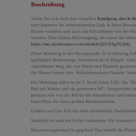
Beschreibung
Sehen Sie sich auch den virtuellen
Rundgang durch di
oder kopieren Sie untenstehenden Link in Ihren Brows
Räume wandern und auch alle Einzelheiten von der Näh
scrollen. Eine Online-Besichtigung, als wären Sie selbst
https://my.matterport.com/models/QJc8Xp7UQ4j
Diese Wohnung in der Maxingstraße 22 in Hietzing befi
gepflegten Wohnanlage, bestehend aus 8 Stiegen. Gleic
asphaltierter Weg, der von Wiese und Bäumen gesäumt i
die Häuser haben eine Vollwärmeschutz-Fassade. Sani
Die Wohnung selbst ist im 2. Stock (ohne Lift). Die 39
Bad mit Wanne und ein getrenntes WC. Ausgerichtet is
genauso wie von der Küche die Abendsonne und eine
bietet Platz für einen großen Kleiderschrank.
Geheizt wird zur Zeit mit einer elektrischen Nachtstro
Natürlich ist auch ein Keller vorhanden. Für Stauraum i
Renovierungsbedarf ist gegeben! Das betrifft die Elek