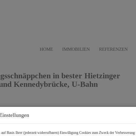
HOME
IMMOBILIEN
REFERENZEN
ngsschnäppchen in bester Hietzinger
 und Kennedybrücke, U-Bahn
Einstellungen
B
auf Basis Ihrer (jederzeit widerrufbaren) Einwilligung Cookies zum Zweck der Verbesserung 