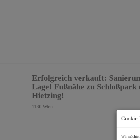
Erfolgreich verkauft: Sanieru
Lage! Fußnähe zu Schloßpark
Hietzing!
1130 Wien
Cookie 
Wir möchten 