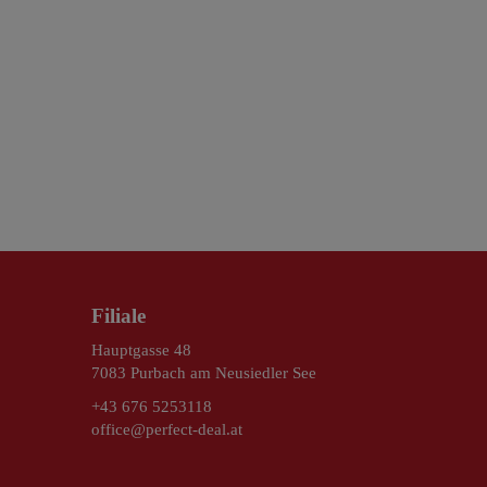
Filiale
Hauptgasse 48
7083 Purbach am Neusiedler See
+43 676 5253118
office@perfect-deal.at