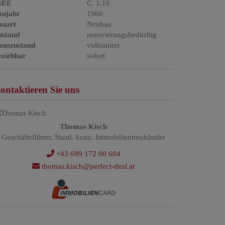
GEE
C, 1,16
aujahr
1966
auart
Neubau
ustand
renovierungsbedürftig
auszustand
vollsaniert
eziehbar
sofort
ontaktieren Sie uns
Thomas Kisch
Geschäftsführer, Staatl. konz. Immobilientreuhänder
+43 699 172 00 604
thomas.kisch@perfect-deal.at