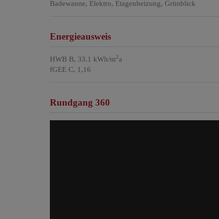
Badewanne
Elektro
Etagenheizung
Grünblick
Energieausweis
2
HWB
B, 33.1 kWh/m
a
fGEE
C, 1,16
Rundgang 360