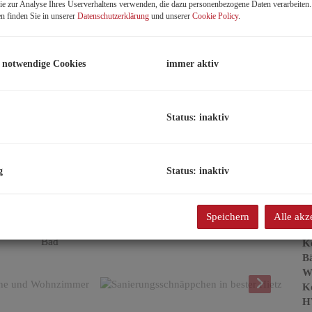
e zur Analyse Ihres Userverhaltens verwenden, die dazu personenbezogene Daten verarbeiten
n finden Sie in unserer
Datenschutzerklärung
und unserer
Cookie Policy
.
K
F
Z
 notwendige Cookies
immer aktiv
B
Status: inaktiv
Ob
Z
V
O
g
Status: inaktiv
K
N
F
Speichern
Alle akz
W
Bad
Ke
B
W
Ke
H