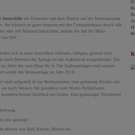
f
B
B
e Immobilie
an! Entweder mit dem Button auf der Inseratenseite
Z
er. Sie können so ganz bequem mit der Computermaus durch alle
H
e oder mit Abstand betrachten, indem Sie mit der Maus
B
 vor Ort!
K
ndet sich in einer besonders schönen, ruhigen, grünen und
h nach Betreten der Anlage ist die Außenwelt ausgeblendet. Ein
st, führt Sie zum Haus Nr. 6. Die Außenanlagen sind saniert,
ert wurde die Wohnanlage im Jahr 2010.
m² sind aufgeteilt in ein Wohnzimmer, eine getrennte Küche, ein
t sie nach Westen. Sie genießen vom Wohn-/Schlafraum,
n wunderschönen Ausblick ins Grüne. Das geräumige Vorzimmer
mheizung.
st also gesorgt!
trik ebenso wie Bad, Küche, Böden etc.